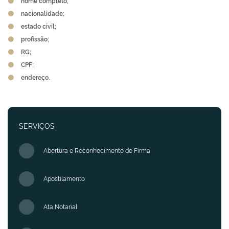
nome completo;
nacionalidade;
estado civil;
profissão;
RG;
CPF;
endereço.
SERVIÇOS
Abertura e Reconhecimento de Firma
Apostilamento
Ata Notarial